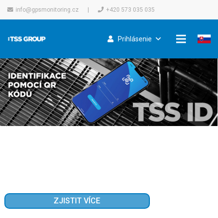
info@gpsmonitoring.cz
|
+420 573 035 035
Prihlásenie
ZJISTIT VÍCE