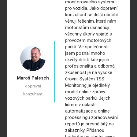
monitorovacího systému
pro vozidla. Jako dopravní
konzultant se delší období
věnuji řešením, které nám
motoristům usnadňují
všechny úkony spjaté s
provozem motorových
parků. Ve společnosti
jsem poznal mnoho
skvělých lidí, kde jejich
profesionalita a odborná
zkušenost je na vysoké
Maroš Palesch
úrovni. Systém TSS
Monitoring je ojedinělý
dopravní
model online zprávy
konzultant
vozových parků. Jejich
lídrem v oblasti
automatizace a online
processingu zpracovávání
reportů je přesně šitý na
zákazníky. Přidanou
hodnotou je vlastní vývoj,