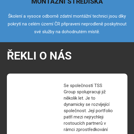
MONTÁŽNÍ STŘEDISKA
Školení a vysoce odborně zdatní montážní technici jsou díky
pokrytí na celém území ČR připraveni neprodleně poskytnout
své služby na dohodnutém místě.
ŘEKLI O NÁS
Se společností TSS
Group spolupracuji již
několik let. Je to
dynamicky se rozvíjející
společnost. Její portfolio
patří mezi nejrychleji
rostoucích partnerů v
rámci zprostředkování