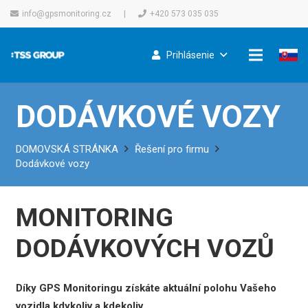
info@gpsmonitoring.cz
|
+420 573 035 035
Prihlásenie
DODÁVKOVÉ VOZY
DOMOVSKÁ STRÁNKA
Řešení pro firmu
Dodávkové vozy
MONITORING
DODÁVKOVÝCH VOZŮ
Díky GPS Monitoringu získáte aktuální polohu Vašeho
vozidla kdykoliv a kdekoliv.