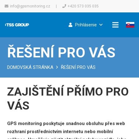
info@gpsmonitoring.cz
|
+420 573 035 035
Prihlásenie
ŘEŠENÍ PRO VÁS
DOMOVSKÁ STRÁNKA
ŘEŠENÍ PRO VÁS
ZAJIŠTĚNÍ PŘÍMO PRO
VÁS
GPS monitoring poskytuje snadnou obsluhu přes web
rozhraní prostřednictvím internetu nebo mobilní