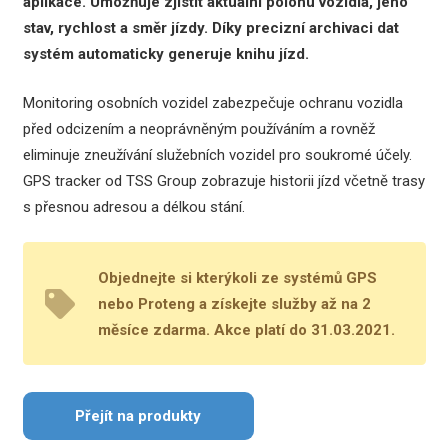
aplikace. Umožňuje zjistit aktuální polohu vozidla, jeho
stav, rychlost a směr jízdy. Díky precizní archivaci dat
systém automaticky generuje knihu jízd.
Monitoring osobních vozidel zabezpečuje ochranu vozidla
před odcizením a neoprávněným používáním a rovněž
eliminuje zneužívání služebních vozidel pro soukromé účely.
GPS tracker od TSS Group zobrazuje historii jízd včetně trasy
s přesnou adresou a délkou stání.
Objednejte si kterýkoli ze systémů GPS
nebo Proteng a získejte služby až na 2
měsíce zdarma. Akce platí do 31.03.2021.
Přejít na produkty