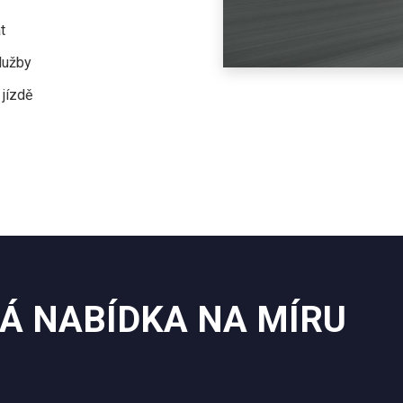
t
lužby
 jízdě
Á NABÍDKA NA MÍRU