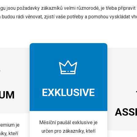
u jsou požadavky zákazníků velmi různorodé, je třeba připravit
budou rádi věnovat, zjistí vaše potřeby a pomohou vyskládat v
EXKLUSIVE
IUM
ASS
Měsíční paušál exklusive je
remium je
určen pro zákazníky, kteří
ky, kteří