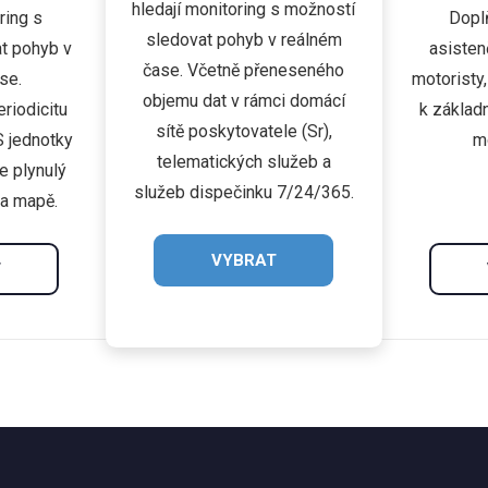
hledají monitoring s možností
ring s
Dopl
sledovat pohyb v reálném
t pohyb v
asisten
čase. Včetně přeneseného
se.
motoristy,
objemu dat v rámci domácí
riodicitu
k základ
sítě poskytovatele (Sr),
S jednotky
m
telematických služeb a
je plynulý
služeb dispečinku 7/24/365.
na mapě.
VYBRAT
T