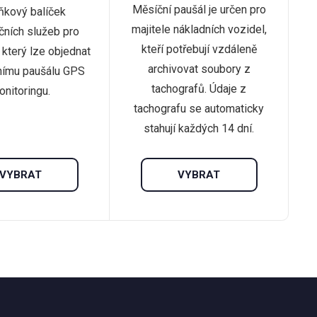
Měsíční paušál je určen pro
ňkový balíček
majitele nákladních vozidel,
čních služeb pro
kteří potřebují vzdáleně
 který lze objednat
archivovat soubory z
nímu paušálu GPS
tachografů. Údaje z
onitoringu.
tachografu se automaticky
stahují každých 14 dní.
VYBRAT
VYBRAT