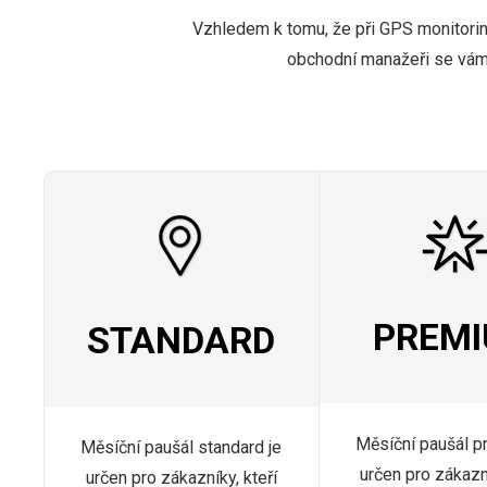
Vzhledem k tomu, že při GPS monitoring
obchodní manažeři se vám 
PREM
STANDARD
Měsíční paušál p
Měsíční paušál standard je
určen pro zákazní
určen pro zákazníky, kteří