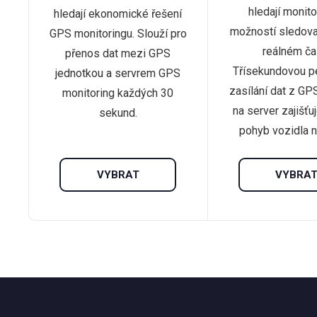
hledají monito
hledají ekonomické řešení
možností sledova
GPS monitoringu. Slouží pro
reálném ča
přenos dat mezi GPS
Třísekundovou pe
jednotkou a servrem GPS
zasílání dat z GP
monitoring každých 30
na server zajišťu
sekund.
pohyb vozidla 
VYBRAT
VYBRA