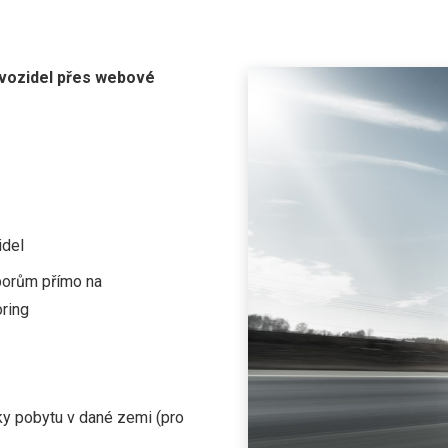
h vozidel přes webové
idel
borům přímo na
ring
ky pobytu v dané zemi (pro