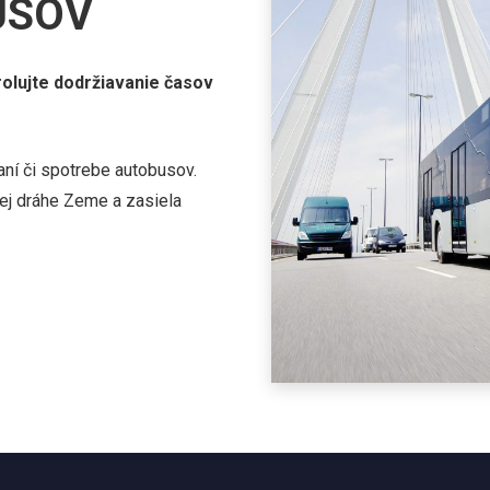
USOV
rolujte dodržiavanie časov
vaní či spotrebe autobusov.
ej dráhe Zeme a zasiela