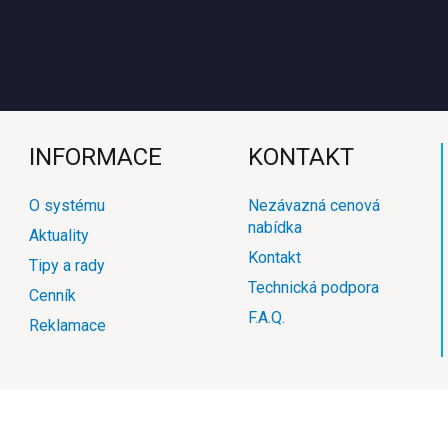
INFORMACE
KONTAKT
O systému
Nezávazná cenová
nabídka
Aktuality
Kontakt
Tipy a rady
Technická podpora
Cenník
F.A.Q.
Reklamace