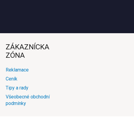
ZÁKAZNÍCKA
ZÓNA
Reklamace
Ceník
Tipy a rady
Všeobecné obchodní
podmínky